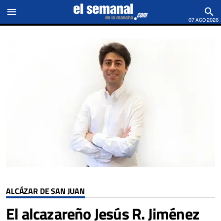
menu
search
07 AGO 2026
ALCÁZAR DE SAN JUAN
El alcazareño Jesús R. Jiménez