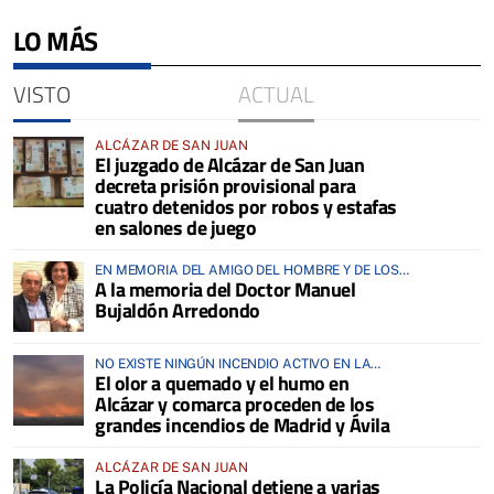
LO MÁS
VISTO
ACTUAL
ALCÁZAR DE SAN JUAN
El juzgado de Alcázar de San Juan
decreta prisión provisional para
cuatro detenidos por robos y estafas
en salones de juego
EN MEMORIA DEL AMIGO DEL HOMBRE Y DE LOS
A la memoria del Doctor Manuel
ANIMALES
Bujaldón Arredondo
NO EXISTE NINGÚN INCENDIO ACTIVO EN LA
El olor a quemado y el humo en
COMARCA
Alcázar y comarca proceden de los
grandes incendios de Madrid y Ávila
ALCÁZAR DE SAN JUAN
La Policía Nacional detiene a varias