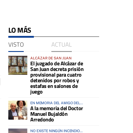
LO MÁS
VISTO
ACTUAL
ALCÁZAR DE SAN JUAN
El juzgado de Alcázar de
San Juan decreta prisión
provisional para cuatro
detenidos por robos y
estafas en salones de
juego
EN MEMORIA DEL AMIGO DEL
A la memoria del Doctor
HOMBRE Y DE LOS ANIMALES
Manuel Bujaldón
Arredondo
NO EXISTE NINGÚN INCENDIO