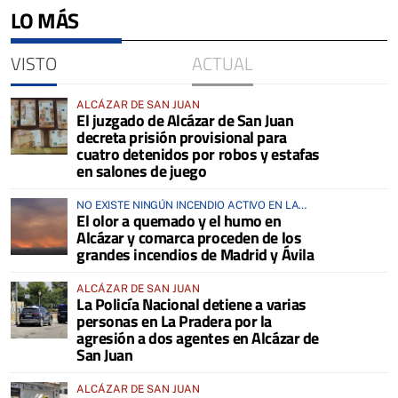
LO MÁS
VISTO
ACTUAL
ALCÁZAR DE SAN JUAN
El juzgado de Alcázar de San Juan
decreta prisión provisional para
cuatro detenidos por robos y estafas
en salones de juego
NO EXISTE NINGÚN INCENDIO ACTIVO EN LA
El olor a quemado y el humo en
COMARCA
Alcázar y comarca proceden de los
grandes incendios de Madrid y Ávila
ALCÁZAR DE SAN JUAN
La Policía Nacional detiene a varias
personas en La Pradera por la
agresión a dos agentes en Alcázar de
San Juan
ALCÁZAR DE SAN JUAN