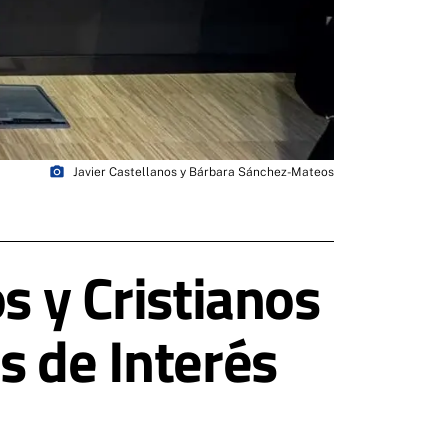
photo_camera
Javier Castellanos y Bárbara Sánchez-Mateos
s y Cristianos
s de Interés