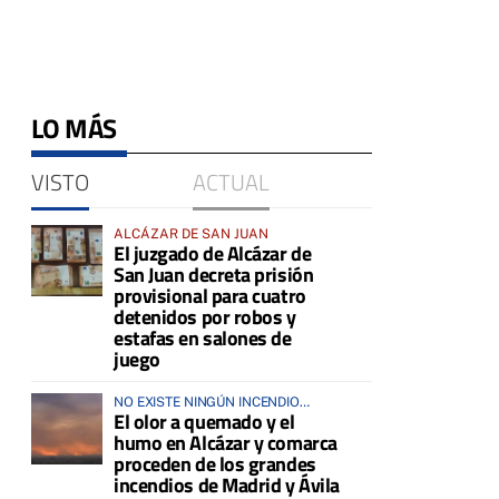
LO MÁS
VISTO
ACTUAL
ALCÁZAR DE SAN JUAN
El juzgado de Alcázar de
San Juan decreta prisión
provisional para cuatro
detenidos por robos y
estafas en salones de
juego
NO EXISTE NINGÚN INCENDIO
El olor a quemado y el
ACTIVO EN LA COMARCA
humo en Alcázar y comarca
proceden de los grandes
incendios de Madrid y Ávila