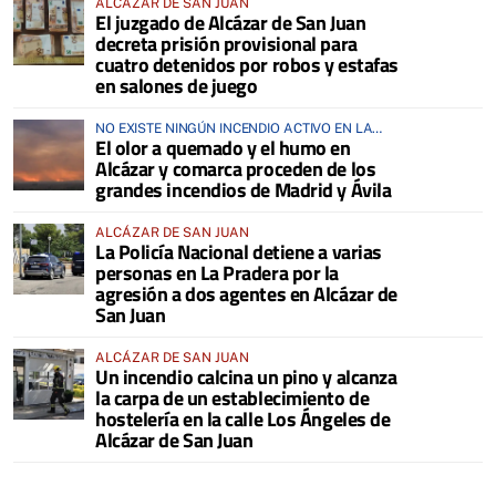
ALCÁZAR DE SAN JUAN
El juzgado de Alcázar de San Juan
decreta prisión provisional para
cuatro detenidos por robos y estafas
en salones de juego
NO EXISTE NINGÚN INCENDIO ACTIVO EN LA
El olor a quemado y el humo en
COMARCA
Alcázar y comarca proceden de los
grandes incendios de Madrid y Ávila
ALCÁZAR DE SAN JUAN
La Policía Nacional detiene a varias
personas en La Pradera por la
agresión a dos agentes en Alcázar de
San Juan
ALCÁZAR DE SAN JUAN
Un incendio calcina un pino y alcanza
la carpa de un establecimiento de
hostelería en la calle Los Ángeles de
Alcázar de San Juan