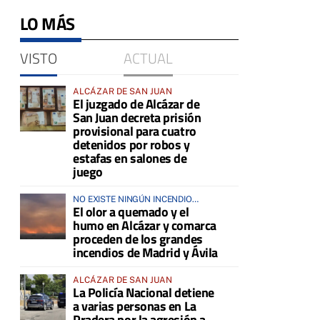
LO MÁS
VISTO
ACTUAL
ALCÁZAR DE SAN JUAN
El juzgado de Alcázar de
San Juan decreta prisión
provisional para cuatro
detenidos por robos y
estafas en salones de
juego
NO EXISTE NINGÚN INCENDIO
El olor a quemado y el
ACTIVO EN LA COMARCA
humo en Alcázar y comarca
proceden de los grandes
incendios de Madrid y Ávila
ALCÁZAR DE SAN JUAN
La Policía Nacional detiene
a varias personas en La
Pradera por la agresión a