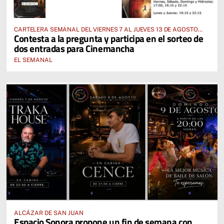
CARTELERA SEMANAL DEL VIERNES 7 AL JUEVES 13 DE AGOSTO
Contesta a la pregunta y participa en el sorteo de
2026
dos entradas para Cinemancha
EL SEMANAL
ALCÁZAR DE SAN JUAN
Espacio Sonora propone un fin de semana con