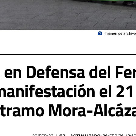
photo_camera
Imagen de archivo
 en Defensa del Fer
anifestación el 21
l tramo Mora-Alcáz