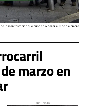
 de la manifestación que hubo en Alcázar el 6 de diciembre
rocarril
 de marzo en
ar