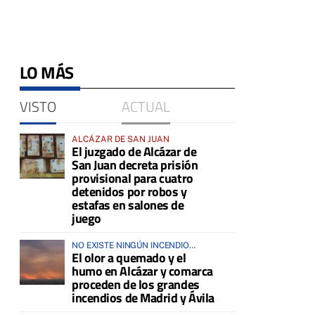
LO MÁS
VISTO
ACTUAL
ALCÁZAR DE SAN JUAN
El juzgado de Alcázar de
San Juan decreta prisión
provisional para cuatro
detenidos por robos y
estafas en salones de
juego
NO EXISTE NINGÚN INCENDIO
El olor a quemado y el
ACTIVO EN LA COMARCA
humo en Alcázar y comarca
proceden de los grandes
incendios de Madrid y Ávila