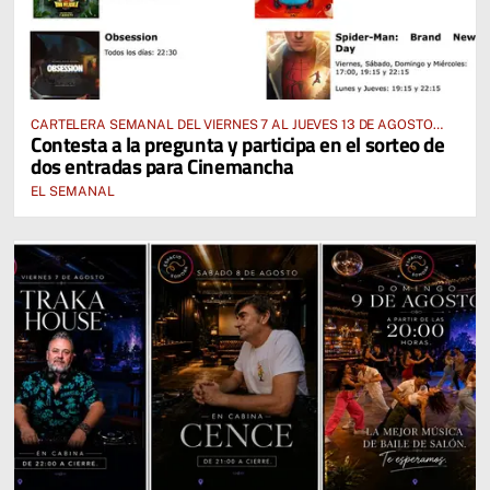
CARTELERA SEMANAL DEL VIERNES 7 AL JUEVES 13 DE AGOSTO
Contesta a la pregunta y participa en el sorteo de
2026
dos entradas para Cinemancha
EL SEMANAL