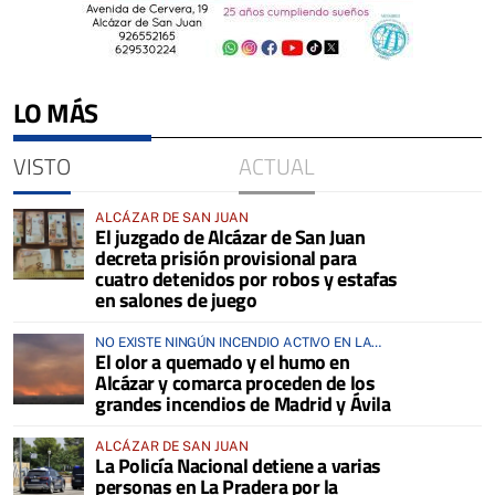
LO MÁS
VISTO
ACTUAL
ALCÁZAR DE SAN JUAN
El juzgado de Alcázar de San Juan
decreta prisión provisional para
cuatro detenidos por robos y estafas
en salones de juego
NO EXISTE NINGÚN INCENDIO ACTIVO EN LA
El olor a quemado y el humo en
COMARCA
Alcázar y comarca proceden de los
grandes incendios de Madrid y Ávila
ALCÁZAR DE SAN JUAN
La Policía Nacional detiene a varias
personas en La Pradera por la