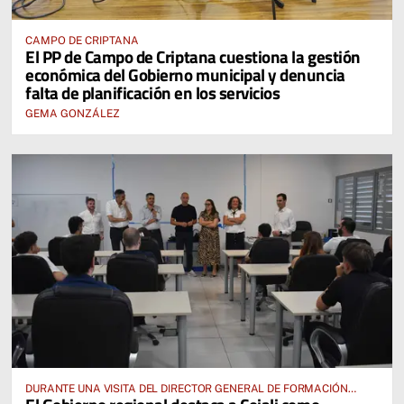
CAMPO DE CRIPTANA
El PP de Campo de Criptana cuestiona la gestión
económica del Gobierno municipal y denuncia
falta de planificación en los servicios
GEMA GONZÁLEZ
DURANTE UNA VISITA DEL DIRECTOR GENERAL DE FORMACIÓN
PROFESIONAL, JOSÉ RODRIGO CERRILLO