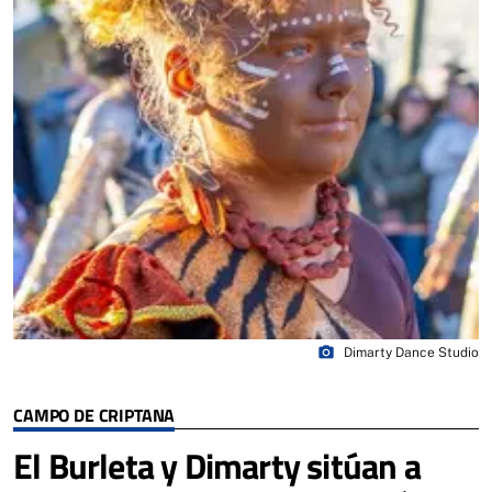
photo_camera
Dimarty Dance Studio
CAMPO DE CRIPTANA
El Burleta y Dimarty sitúan a