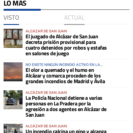
LO MÁS
VISTO
ACTUAL
ALCÁZAR DE SAN JUAN
El juzgado de Alcázar de San Juan
decreta prisión provisional para
cuatro detenidos por robos y estafas
en salones de juego
NO EXISTE NINGÚN INCENDIO ACTIVO EN LA
El olor a quemado y el humo en
COMARCA
Alcázar y comarca proceden de los
grandes incendios de Madrid y Ávila
ALCÁZAR DE SAN JUAN
La Policía Nacional detiene a varias
personas en La Pradera por la
agresión a dos agentes en Alcázar de
San Juan
ALCÁZAR DE SAN JUAN
Un incendio calcina un pino y alcanza