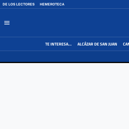
DE LOS LECTORES
HEMEROTECA
menu
TE INTERESA...
ALCÁZAR DE SAN JUAN
CA