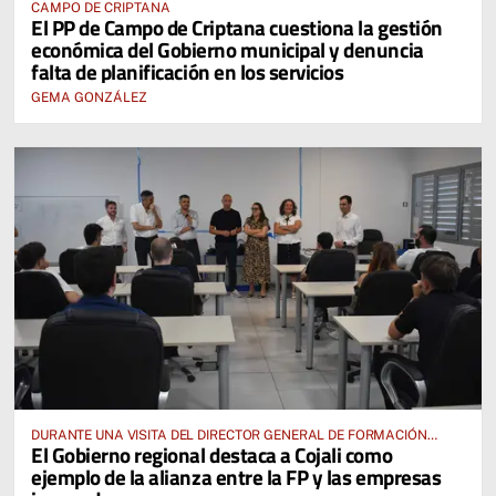
CAMPO DE CRIPTANA
El PP de Campo de Criptana cuestiona la gestión
económica del Gobierno municipal y denuncia
falta de planificación en los servicios
GEMA GONZÁLEZ
DURANTE UNA VISITA DEL DIRECTOR GENERAL DE FORMACIÓN
El Gobierno regional destaca a Cojali como
PROFESIONAL, JOSÉ RODRIGO CERRILLO
ejemplo de la alianza entre la FP y las empresas