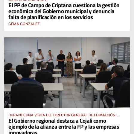
El PP de Campo de Criptana cuestiona la gestión
económica del Gobierno municipal y denuncia
falta de planificación en los servicios
GEMA GONZÁLEZ
DURANTE UNA VISITA DEL DIRECTOR GENERAL DE FORMACIÓN
El Gobierno regional destaca a Cojali como
PROFESIONAL, JOSÉ RODRIGO CERRILLO
ejemplo de la alianza entre la FP y las empresas
innovadoras