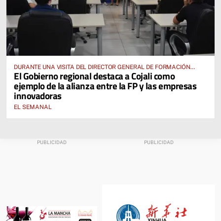
DURANTE UNA VISITA DEL DIRECTOR GENERAL DE FORMACIÓN
El Gobierno regional destaca a Cojali como
PROFESIONAL, JOSÉ RODRIGO CERRILLO
ejemplo de la alianza entre la FP y las empresas
innovadoras
EL SEMANAL