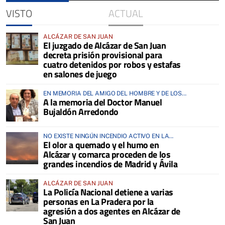
VISTO
ACTUAL
ALCÁZAR DE SAN JUAN
El juzgado de Alcázar de San Juan
decreta prisión provisional para
cuatro detenidos por robos y estafas
en salones de juego
EN MEMORIA DEL AMIGO DEL HOMBRE Y DE LOS
A la memoria del Doctor Manuel
ANIMALES
Bujaldón Arredondo
NO EXISTE NINGÚN INCENDIO ACTIVO EN LA
El olor a quemado y el humo en
COMARCA
Alcázar y comarca proceden de los
grandes incendios de Madrid y Ávila
ALCÁZAR DE SAN JUAN
La Policía Nacional detiene a varias
personas en La Pradera por la
agresión a dos agentes en Alcázar de
San Juan