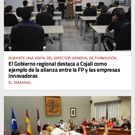
DURANTE UNA VISITA DEL DIRECTOR GENERAL DE FORMACIÓN
El Gobierno regional destaca a Cojali como
PROFESIONAL, JOSÉ RODRIGO CERRILLO
ejemplo de la alianza entre la FP y las empresas
innovadoras
EL SEMANAL