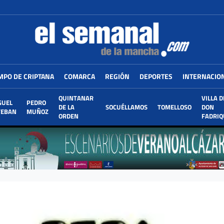
MPO DE CRIPTANA
COMARCA
REGIÓN
DEPORTES
INTERNACIO
QUINTANAR
VILLA D
GUEL
PEDRO
DE LA
SOCUÉLLAMOS
TOMELLOSO
DON
TEBAN
MUÑOZ
ORDEN
FADRIQ