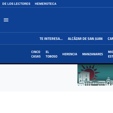
DE LOS LECTORES
HEMEROTECA
menu
TE INTERESA...
ALCÁZAR DE SAN JUAN
CA
CINCO
EL
MI
HERENCIA
MANZANARES
CASAS
TOBOSO
ES