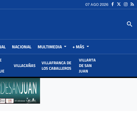
07 AGO 2026
search
NAL
NACIONAL
MULTIMEDIA
+ MÁS
E
VILLARTA
VILLAFRANCA DE
VILLACAÑAS
DE SAN
LOS CABALLEROS
UE
JUAN