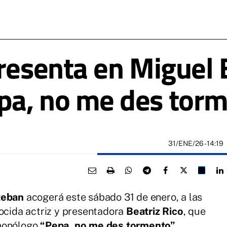
presenta en Miguel 
pa, no me des torm
31/ENE/26
- 14:19
teban
acogerá este sábado 31 de enero, a las
nocida actriz y presentadora
Beatriz Rico
, que
 monólogo
“Pepa, no me des tormento”.