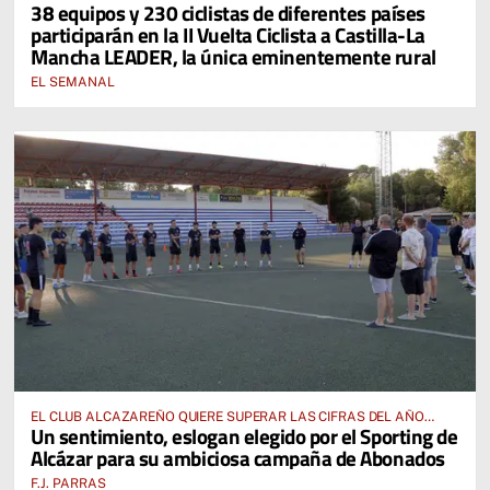
38 equipos y 230 ciclistas de diferentes países
participarán en la II Vuelta Ciclista a Castilla-La
Mancha LEADER, la única eminentemente rural
EL SEMANAL
EL CLUB ALCAZAREÑO QUIERE SUPERAR LAS CIFRAS DEL AÑO
Un sentimiento, eslogan elegido por el Sporting de
PASADO E INCLUSO DUPLICARLAS
Alcázar para su ambiciosa campaña de Abonados
F.J. PARRAS