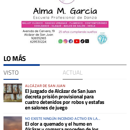
LO MÁS
VISTO
ACTUAL
ALCÁZAR DE SAN JUAN
El juzgado de Alcázar de San Juan
decreta prisión provisional para
cuatro detenidos por robos y estafas
en salones de juego
NO EXISTE NINGÚN INCENDIO ACTIVO EN LA
El olor a quemado y el humo en
COMARCA
Alcázar y comarca proceden de los