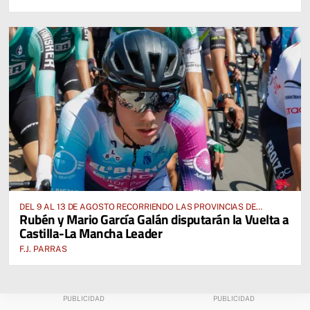
DEL 9 AL 13 DE AGOSTO RECORRIENDO LAS PROVINCIAS DE
Rubén y Mario García Galán disputarán la Vuelta a
CUENCA, ALBACETE, TOLEDO Y CIUDAD REAL
Castilla-La Mancha Leader
F.J. PARRAS