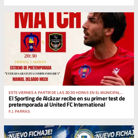
ESTE VIERNES A PARTIR DE LAS 20:30 HORAS EN EL MUNICIPAL
El Sporting de Alcázar recibe en su primer test de
“MANUEL DELGADO MECO”
pretemporada al United FC International
F.J. PARRAS