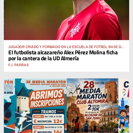
JUGADOR CRIADO Y FORMADO EN LA ESCUELA DE FÚTBOL BASE DE
El futbolista alcazareño Alex Pérez Molina ficha
ALCÁZAR DE SAN JUAN
por la cantera de la UD Almería
F.J. PARRAS