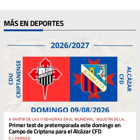
MÁS EN DEPORTES
A PARTIR DE LAS 11:00 HORAS EN EL MUNICIPAL “AGUSTÍN DE LA
Primer test de pretemporada este domingo en
FUENTE” ANTE EL CUD CRIPTANENSE
Campo de Criptana para el Alcázar CFD
F.J. PARRAS