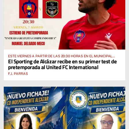
ESTE VIERNES A PARTIR DE LAS 20:30 HORAS EN EL MUNICIPAL
El Sporting de Alcázar recibe en su primer test de
“MANUEL DELGADO MECO”
pretemporada al United FC International
F.J. PARRAS