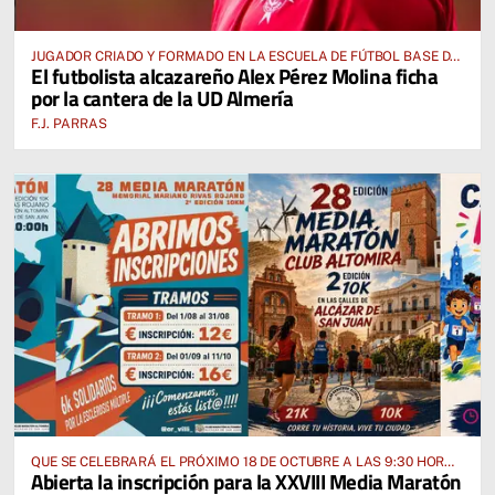
JUGADOR CRIADO Y FORMADO EN LA ESCUELA DE FÚTBOL BASE DE
El futbolista alcazareño Alex Pérez Molina ficha
ALCÁZAR DE SAN JUAN
por la cantera de la UD Almería
F.J. PARRAS
QUE SE CELEBRARÁ EL PRÓXIMO 18 DE OCTUBRE A LAS 9:30 HORAS
Abierta la inscripción para la XXVIII Media Maratón
DESDE EL PABELLÓN VICENTE PANIAGUA