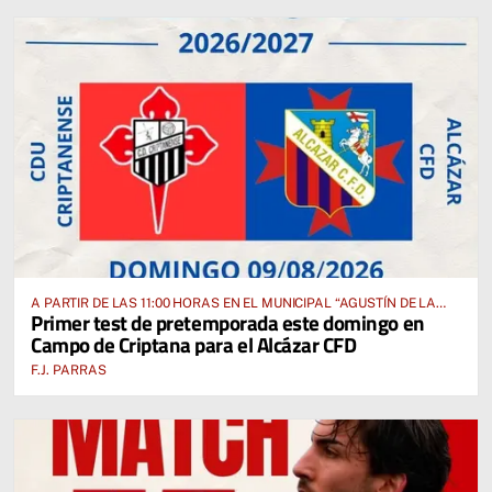
A PARTIR DE LAS 11:00 HORAS EN EL MUNICIPAL “AGUSTÍN DE LA
Primer test de pretemporada este domingo en
FUENTE” ANTE EL CUD CRIPTANENSE
Campo de Criptana para el Alcázar CFD
F.J. PARRAS