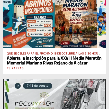
QUE SE CELEBRARÁ EL PRÓXIMO 18 DE OCTUBRE A LAS 9:30 HORAS
Abierta la inscripción para la XXVIII Media Maratón
DESDE EL PABELLÓN VICENTE PANIAGUA
Memorial Mariano Rivas Rojano de Alcázar
F.J. PARRAS