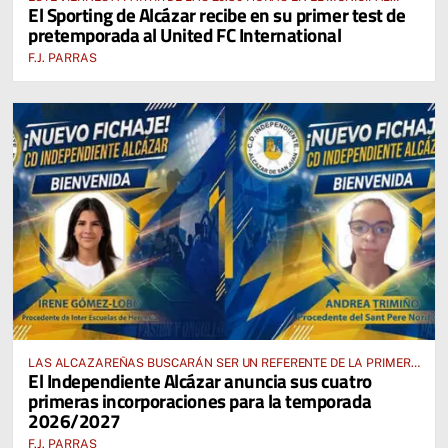
El Sporting de Alcázar recibe en su primer test de
“MANUEL DELGADO MECO”
pretemporada al United FC International
F.J. PARRAS
LAS ALCAZAREÑAS BUSCARÁN SER UN REFERENTE DE LA PRIMERA
El Independiente Alcázar anuncia sus cuatro
AUTONÓMICA PREFERENTE FEMENINA
primeras incorporaciones para la temporada
2026/2027
F.J. PARRAS