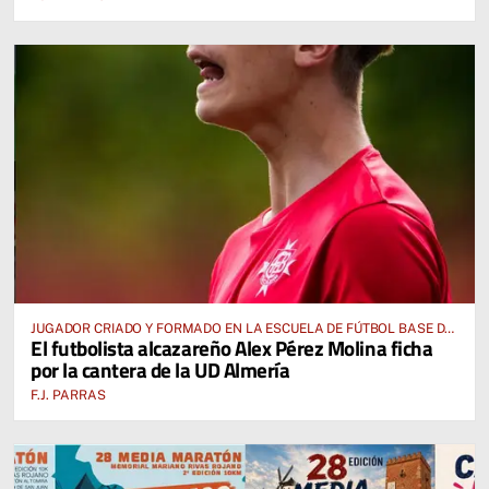
JUGADOR CRIADO Y FORMADO EN LA ESCUELA DE FÚTBOL BASE DE
El futbolista alcazareño Alex Pérez Molina ficha
ALCÁZAR DE SAN JUAN
por la cantera de la UD Almería
F.J. PARRAS