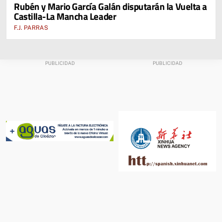
Rubén y Mario García Galán disputarán la Vuelta a
CUENCA, ALBACETE, TOLEDO Y CIUDAD REAL
Castilla-La Mancha Leader
F.J. PARRAS