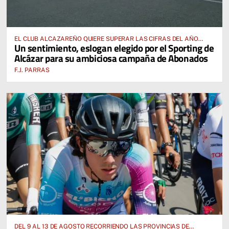
EL CLUB ALCAZAREÑO QUIERE SUPERAR LAS CIFRAS DEL AÑO
Un sentimiento, eslogan elegido por el Sporting de
PASADO E INCLUSO DUPLICARLAS
Alcázar para su ambiciosa campaña de Abonados
F.J. PARRAS
DEL 9 AL 13 DE AGOSTO RECORRIENDO LAS PROVINCIAS DE