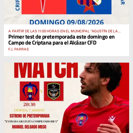
A PARTIR DE LAS 11:00 HORAS EN EL MUNICIPAL “AGUSTÍN DE LA
Primer test de pretemporada este domingo en
FUENTE” ANTE EL CUD CRIPTANENSE
Campo de Criptana para el Alcázar CFD
F.J. PARRAS