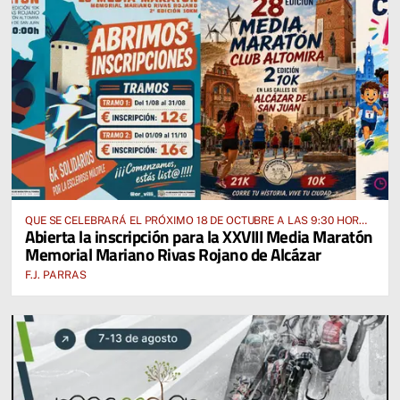
QUE SE CELEBRARÁ EL PRÓXIMO 18 DE OCTUBRE A LAS 9:30 HORAS
Abierta la inscripción para la XXVIII Media Maratón
DESDE EL PABELLÓN VICENTE PANIAGUA
Memorial Mariano Rivas Rojano de Alcázar
F.J. PARRAS