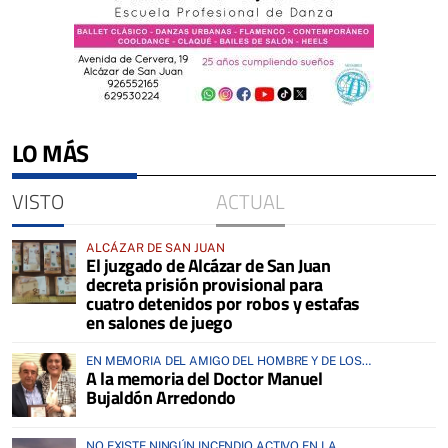
LO MÁS
VISTO
ACTUAL
ALCÁZAR DE SAN JUAN
El juzgado de Alcázar de San Juan
decreta prisión provisional para
cuatro detenidos por robos y estafas
en salones de juego
EN MEMORIA DEL AMIGO DEL HOMBRE Y DE LOS
A la memoria del Doctor Manuel
ANIMALES
Bujaldón Arredondo
NO EXISTE NINGÚN INCENDIO ACTIVO EN LA