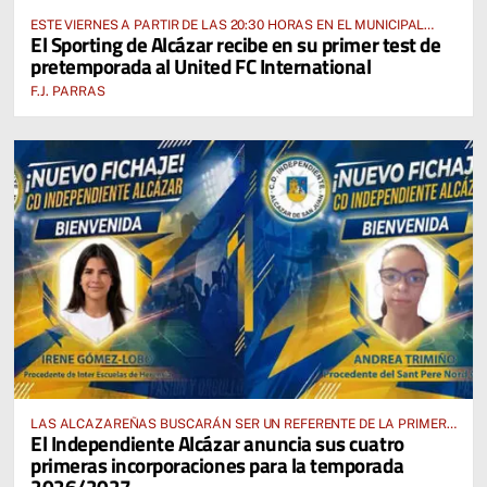
ESTE VIERNES A PARTIR DE LAS 20:30 HORAS EN EL MUNICIPAL
El Sporting de Alcázar recibe en su primer test de
“MANUEL DELGADO MECO”
pretemporada al United FC International
F.J. PARRAS
LAS ALCAZAREÑAS BUSCARÁN SER UN REFERENTE DE LA PRIMERA
El Independiente Alcázar anuncia sus cuatro
AUTONÓMICA PREFERENTE FEMENINA
primeras incorporaciones para la temporada
2026/2027