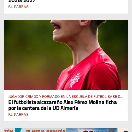
F.J. PARRAS
JUGADOR CRIADO Y FORMADO EN LA ESCUELA DE FÚTBOL BASE DE
El futbolista alcazareño Alex Pérez Molina ficha
ALCÁZAR DE SAN JUAN
por la cantera de la UD Almería
F.J. PARRAS