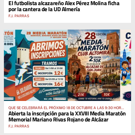
El futbolista alcazareño Alex Pérez Molina ficha
ALCÁZAR DE SAN JUAN
por la cantera de la UD Almería
F.J. PARRAS
QUE SE CELEBRARÁ EL PRÓXIMO 18 DE OCTUBRE A LAS 9:30 HORAS
Abierta la inscripción para la XXVIII Media Maratón
DESDE EL PABELLÓN VICENTE PANIAGUA
Memorial Mariano Rivas Rojano de Alcázar
F.J. PARRAS