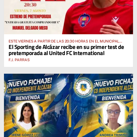
ESTE VIERNES A PARTIR DE LAS 20:30 HORAS EN EL MUNICIPAL
El Sporting de Alcázar recibe en su primer test de
“MANUEL DELGADO MECO”
pretemporada al United FC International
F.J. PARRAS