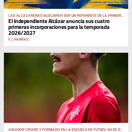
LAS ALCAZAREÑAS BUSCARÁN SER UN REFERENTE DE LA PRIMERA
El Independiente Alcázar anuncia sus cuatro
AUTONÓMICA PREFERENTE FEMENINA
primeras incorporaciones para la temporada
2026/2027
F.J. PARRAS
JUGADOR CRIADO Y FORMADO EN LA ESCUELA DE FÚTBOL BASE DE