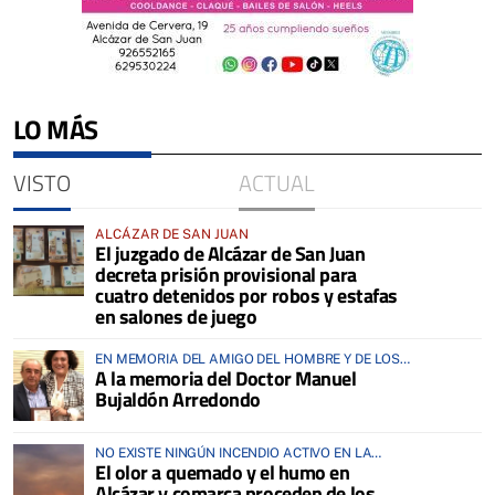
LO MÁS
VISTO
ACTUAL
ALCÁZAR DE SAN JUAN
El juzgado de Alcázar de San Juan
decreta prisión provisional para
cuatro detenidos por robos y estafas
en salones de juego
EN MEMORIA DEL AMIGO DEL HOMBRE Y DE LOS
A la memoria del Doctor Manuel
ANIMALES
Bujaldón Arredondo
NO EXISTE NINGÚN INCENDIO ACTIVO EN LA
El olor a quemado y el humo en
COMARCA
Alcázar y comarca proceden de los