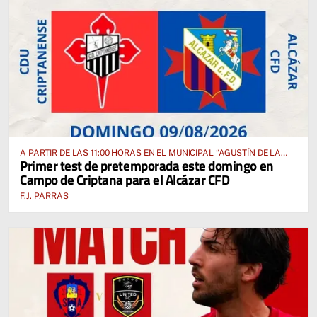
A PARTIR DE LAS 11:00 HORAS EN EL MUNICIPAL “AGUSTÍN DE LA
Primer test de pretemporada este domingo en
FUENTE” ANTE EL CUD CRIPTANENSE
Campo de Criptana para el Alcázar CFD
F.J. PARRAS