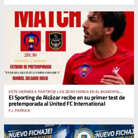
ESTE VIERNES A PARTIR DE LAS 20:30 HORAS EN EL MUNICIPAL
El Sporting de Alcázar recibe en su primer test de
“MANUEL DELGADO MECO”
pretemporada al United FC International
F.J. PARRAS