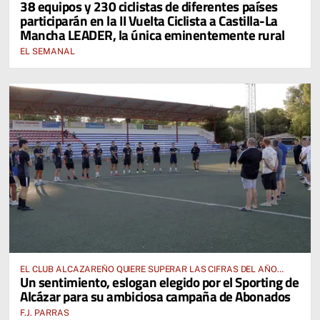
38 equipos y 230 ciclistas de diferentes países
participarán en la II Vuelta Ciclista a Castilla-La
Mancha LEADER, la única eminentemente rural
EL SEMANAL
EL CLUB ALCAZAREÑO QUIERE SUPERAR LAS CIFRAS DEL AÑO
Un sentimiento, eslogan elegido por el Sporting de
PASADO E INCLUSO DUPLICARLAS
Alcázar para su ambiciosa campaña de Abonados
F.J. PARRAS