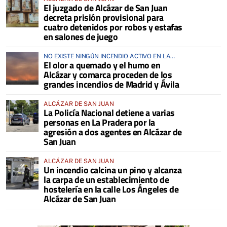
El juzgado de Alcázar de San Juan
decreta prisión provisional para
cuatro detenidos por robos y estafas
en salones de juego
NO EXISTE NINGÚN INCENDIO ACTIVO EN LA
El olor a quemado y el humo en
COMARCA
Alcázar y comarca proceden de los
grandes incendios de Madrid y Ávila
ALCÁZAR DE SAN JUAN
La Policía Nacional detiene a varias
personas en La Pradera por la
agresión a dos agentes en Alcázar de
San Juan
ALCÁZAR DE SAN JUAN
Un incendio calcina un pino y alcanza
la carpa de un establecimiento de
hostelería en la calle Los Ángeles de
Alcázar de San Juan