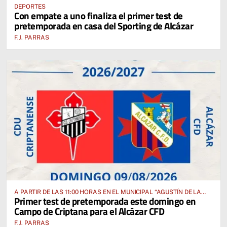
DEPORTES
Con empate a uno finaliza el primer test de
pretemporada en casa del Sporting de Alcázar
F.J. PARRAS
A PARTIR DE LAS 11:00 HORAS EN EL MUNICIPAL “AGUSTÍN DE LA
Primer test de pretemporada este domingo en
FUENTE” ANTE EL CUD CRIPTANENSE
Campo de Criptana para el Alcázar CFD
F.J. PARRAS