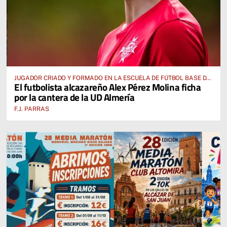
JUGADOR CRIADO Y FORMADO EN LA ESCUELA DE FÚTBOL BASE DE
El futbolista alcazareño Alex Pérez Molina ficha
ALCÁZAR DE SAN JUAN
por la cantera de la UD Almería
F.J. PARRAS