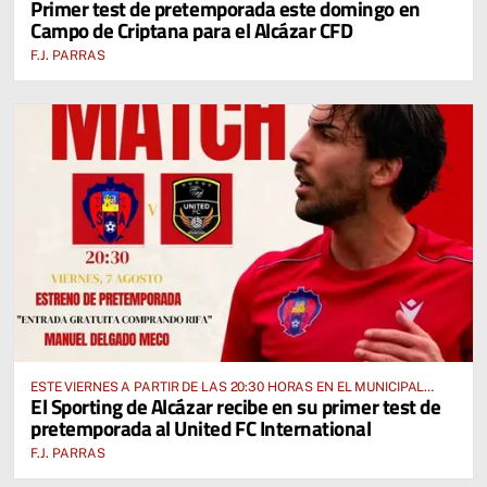
Primer test de pretemporada este domingo en
FUENTE” ANTE EL CUD CRIPTANENSE
Campo de Criptana para el Alcázar CFD
F.J. PARRAS
ESTE VIERNES A PARTIR DE LAS 20:30 HORAS EN EL MUNICIPAL
El Sporting de Alcázar recibe en su primer test de
“MANUEL DELGADO MECO”
pretemporada al United FC International
F.J. PARRAS