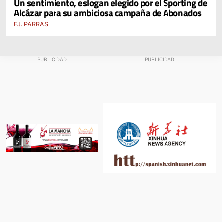
Un sentimiento, eslogan elegido por el Sporting de
PASADO E INCLUSO DUPLICARLAS
Alcázar para su ambiciosa campaña de Abonados
F.J. PARRAS