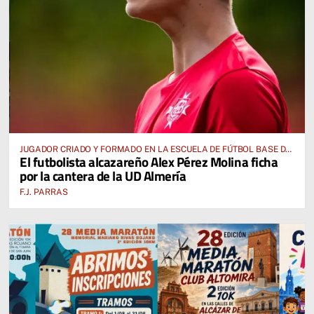
JUGADOR CRIADO Y FORMADO EN LA ESCUELA DE FÚTBOL BASE DE
El futbolista alcazareño Alex Pérez Molina ficha
ALCÁZAR DE SAN JUAN
por la cantera de la UD Almería
F.J. PARRAS