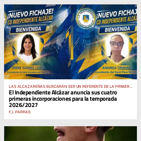
LAS ALCAZAREÑAS BUSCARÁN SER UN REFERENTE DE LA PRIMERA
El Independiente Alcázar anuncia sus cuatro
AUTONÓMICA PREFERENTE FEMENINA
primeras incorporaciones para la temporada
2026/2027
F.J. PARRAS