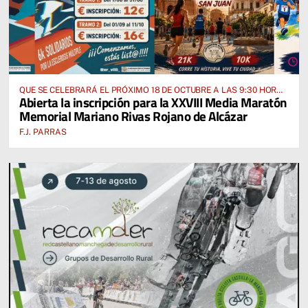
QUE SE CELEBRARÁ EL PRÓXIMO 18 DE OCTUBRE A LAS 9:30 HORAS
Abierta la inscripción para la XXVIII Media Maratón
DESDE EL PABELLÓN VICENTE PANIAGUA
Memorial Mariano Rivas Rojano de Alcázar
F.J. PARRAS