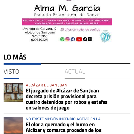
LO MÁS
VISTO
ACTUAL
ALCÁZAR DE SAN JUAN
El juzgado de Alcázar de San Juan
decreta prisión provisional para
cuatro detenidos por robos y estafas
en salones de juego
NO EXISTE NINGÚN INCENDIO ACTIVO EN LA
El olor a quemado y el humo en
COMARCA
Alcázar y comarca proceden de los