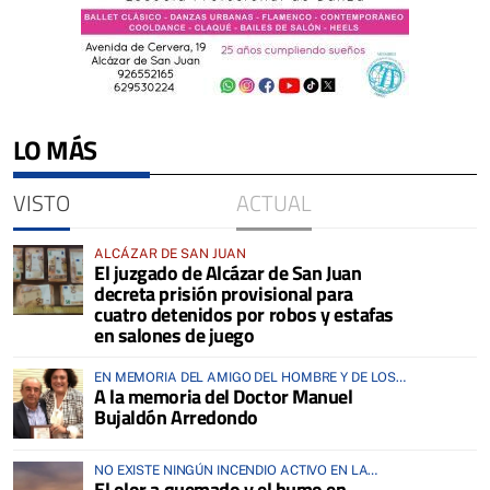
LO MÁS
VISTO
ACTUAL
ALCÁZAR DE SAN JUAN
El juzgado de Alcázar de San Juan
decreta prisión provisional para
cuatro detenidos por robos y estafas
en salones de juego
EN MEMORIA DEL AMIGO DEL HOMBRE Y DE LOS
A la memoria del Doctor Manuel
ANIMALES
Bujaldón Arredondo
NO EXISTE NINGÚN INCENDIO ACTIVO EN LA
El olor a quemado y el humo en
COMARCA