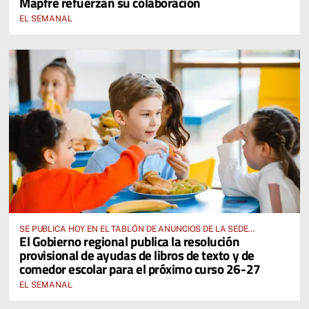
Mapfre refuerzan su colaboración
EL SEMANAL
SE PUBLICA HOY EN EL TABLÓN DE ANUNCIOS DE LA SEDE
El Gobierno regional publica la resolución
ELECTRÓNICA DE LA JUNTA DE COMUNIDADES Y EN EL PORTAL DE
provisional de ayudas de libros de texto y de
EDUCACIÓN DE CASTILLA-LA MANCHA
comedor escolar para el próximo curso 26-27
EL SEMANAL