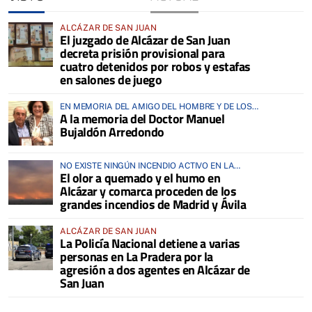
ALCÁZAR DE SAN JUAN
El juzgado de Alcázar de San Juan
decreta prisión provisional para
cuatro detenidos por robos y estafas
en salones de juego
EN MEMORIA DEL AMIGO DEL HOMBRE Y DE LOS
A la memoria del Doctor Manuel
ANIMALES
Bujaldón Arredondo
NO EXISTE NINGÚN INCENDIO ACTIVO EN LA
El olor a quemado y el humo en
COMARCA
Alcázar y comarca proceden de los
grandes incendios de Madrid y Ávila
ALCÁZAR DE SAN JUAN
La Policía Nacional detiene a varias
personas en La Pradera por la
agresión a dos agentes en Alcázar de
San Juan