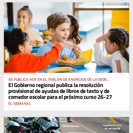
SE PUBLICA HOY EN EL TABLÓN DE ANUNCIOS DE LA SEDE
El Gobierno regional publica la resolución
ELECTRÓNICA DE LA JUNTA DE COMUNIDADES Y EN EL PORTAL DE
provisional de ayudas de libros de texto y de
EDUCACIÓN DE CASTILLA-LA MANCHA
comedor escolar para el próximo curso 26-27
EL SEMANAL