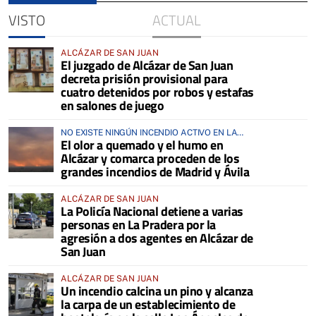
VISTO
ACTUAL
ALCÁZAR DE SAN JUAN
El juzgado de Alcázar de San Juan
decreta prisión provisional para
cuatro detenidos por robos y estafas
en salones de juego
NO EXISTE NINGÚN INCENDIO ACTIVO EN LA
El olor a quemado y el humo en
COMARCA
Alcázar y comarca proceden de los
grandes incendios de Madrid y Ávila
ALCÁZAR DE SAN JUAN
La Policía Nacional detiene a varias
personas en La Pradera por la
agresión a dos agentes en Alcázar de
San Juan
ALCÁZAR DE SAN JUAN
Un incendio calcina un pino y alcanza
la carpa de un establecimiento de