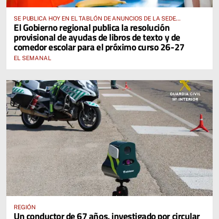
SE PUBLICA HOY EN EL TABLÓN DE ANUNCIOS DE LA SEDE
El Gobierno regional publica la resolución
ELECTRÓNICA DE LA JUNTA DE COMUNIDADES Y EN EL PORTAL DE
provisional de ayudas de libros de texto y de
EDUCACIÓN DE CASTILLA-LA MANCHA
comedor escolar para el próximo curso 26-27
EL SEMANAL
REGIÓN
Un conductor de 67 años, investigado por circular