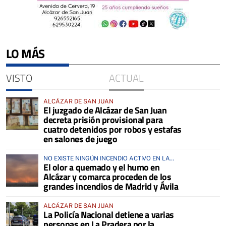
LO MÁS
VISTO
ACTUAL
ALCÁZAR DE SAN JUAN
El juzgado de Alcázar de San Juan
decreta prisión provisional para
cuatro detenidos por robos y estafas
en salones de juego
NO EXISTE NINGÚN INCENDIO ACTIVO EN LA
El olor a quemado y el humo en
COMARCA
Alcázar y comarca proceden de los
grandes incendios de Madrid y Ávila
ALCÁZAR DE SAN JUAN
La Policía Nacional detiene a varias
personas en La Pradera por la