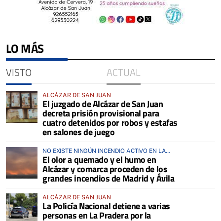
LO MÁS
VISTO
ACTUAL
ALCÁZAR DE SAN JUAN
El juzgado de Alcázar de San Juan
decreta prisión provisional para
cuatro detenidos por robos y estafas
en salones de juego
NO EXISTE NINGÚN INCENDIO ACTIVO EN LA
El olor a quemado y el humo en
COMARCA
Alcázar y comarca proceden de los
grandes incendios de Madrid y Ávila
ALCÁZAR DE SAN JUAN
La Policía Nacional detiene a varias
personas en La Pradera por la