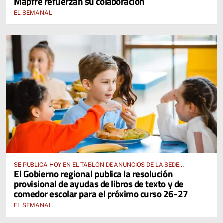
Mapfre refuerzan su colaboración
EL SEMANAL
SE PUBLICA HOY EN EL TABLÓN DE ANUNCIOS DE LA SEDE
El Gobierno regional publica la resolución
ELECTRÓNICA DE LA JUNTA DE COMUNIDADES Y EN EL PORTAL DE
provisional de ayudas de libros de texto y de
EDUCACIÓN DE CASTILLA-LA MANCHA
comedor escolar para el próximo curso 26-27
EL SEMANAL