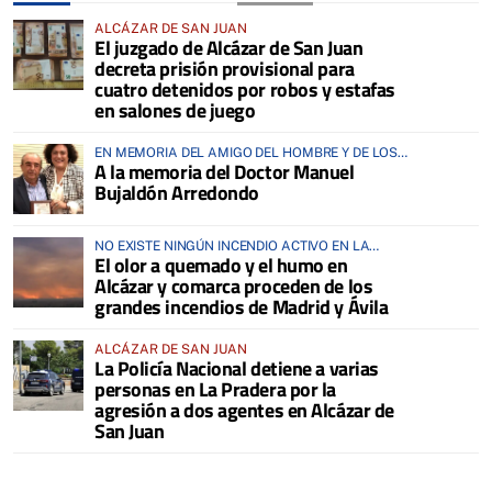
ALCÁZAR DE SAN JUAN
El juzgado de Alcázar de San Juan
decreta prisión provisional para
cuatro detenidos por robos y estafas
en salones de juego
EN MEMORIA DEL AMIGO DEL HOMBRE Y DE LOS
A la memoria del Doctor Manuel
ANIMALES
Bujaldón Arredondo
NO EXISTE NINGÚN INCENDIO ACTIVO EN LA
El olor a quemado y el humo en
COMARCA
Alcázar y comarca proceden de los
grandes incendios de Madrid y Ávila
ALCÁZAR DE SAN JUAN
La Policía Nacional detiene a varias
personas en La Pradera por la
agresión a dos agentes en Alcázar de
San Juan