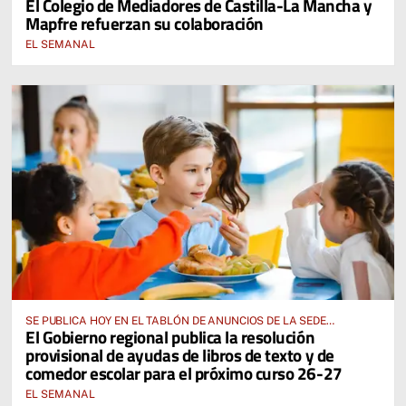
El Colegio de Mediadores de Castilla-La Mancha y
Mapfre refuerzan su colaboración
EL SEMANAL
SE PUBLICA HOY EN EL TABLÓN DE ANUNCIOS DE LA SEDE
El Gobierno regional publica la resolución
ELECTRÓNICA DE LA JUNTA DE COMUNIDADES Y EN EL PORTAL DE
provisional de ayudas de libros de texto y de
EDUCACIÓN DE CASTILLA-LA MANCHA
comedor escolar para el próximo curso 26-27
EL SEMANAL