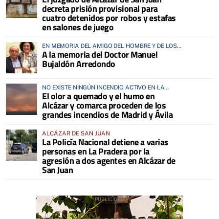
decreta prisión provisional para
cuatro detenidos por robos y estafas
en salones de juego
EN MEMORIA DEL AMIGO DEL HOMBRE Y DE LOS
A la memoria del Doctor Manuel
ANIMALES
Bujaldón Arredondo
NO EXISTE NINGÚN INCENDIO ACTIVO EN LA
El olor a quemado y el humo en
COMARCA
Alcázar y comarca proceden de los
grandes incendios de Madrid y Ávila
ALCÁZAR DE SAN JUAN
La Policía Nacional detiene a varias
personas en La Pradera por la
agresión a dos agentes en Alcázar de
San Juan