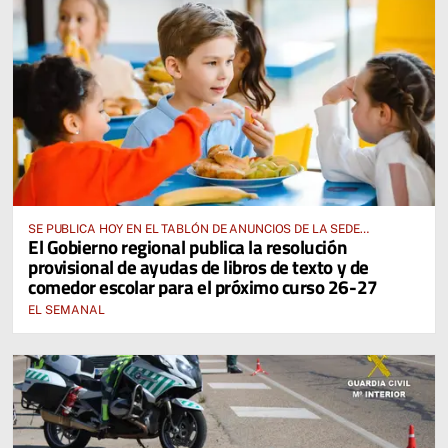
SE PUBLICA HOY EN EL TABLÓN DE ANUNCIOS DE LA SEDE
El Gobierno regional publica la resolución
ELECTRÓNICA DE LA JUNTA DE COMUNIDADES Y EN EL PORTAL DE
provisional de ayudas de libros de texto y de
EDUCACIÓN DE CASTILLA-LA MANCHA
comedor escolar para el próximo curso 26-27
EL SEMANAL