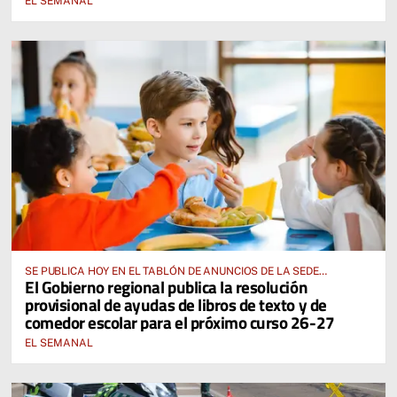
EL SEMANAL
SE PUBLICA HOY EN EL TABLÓN DE ANUNCIOS DE LA SEDE
El Gobierno regional publica la resolución
ELECTRÓNICA DE LA JUNTA DE COMUNIDADES Y EN EL PORTAL DE
provisional de ayudas de libros de texto y de
EDUCACIÓN DE CASTILLA-LA MANCHA
comedor escolar para el próximo curso 26-27
EL SEMANAL