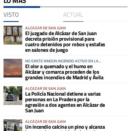
LO MÁS
VISTO
ACTUAL
ALCÁZAR DE SAN JUAN
El juzgado de Alcázar de San Juan
decreta prisión provisional para
cuatro detenidos por robos y estafas
en salones de juego
NO EXISTE NINGÚN INCENDIO ACTIVO EN LA
El olor a quemado y el humo en
COMARCA
Alcázar y comarca proceden de los
grandes incendios de Madrid y Ávila
ALCÁZAR DE SAN JUAN
La Policía Nacional detiene a varias
personas en La Pradera por la
agresión a dos agentes en Alcázar de
San Juan
ALCÁZAR DE SAN JUAN
Un incendio calcina un pino y alcanza