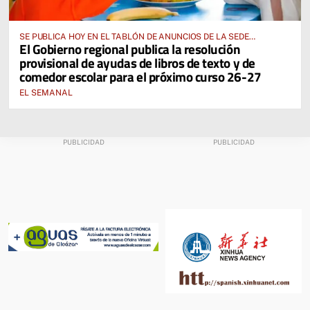
SE PUBLICA HOY EN EL TABLÓN DE ANUNCIOS DE LA SEDE
El Gobierno regional publica la resolución
ELECTRÓNICA DE LA JUNTA DE COMUNIDADES Y EN EL PORTAL DE
provisional de ayudas de libros de texto y de
EDUCACIÓN DE CASTILLA-LA MANCHA
comedor escolar para el próximo curso 26-27
EL SEMANAL