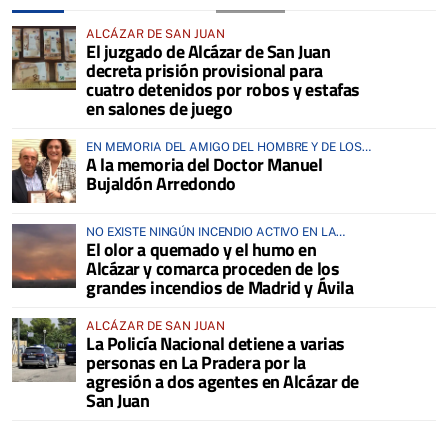
ALCÁZAR DE SAN JUAN
El juzgado de Alcázar de San Juan
decreta prisión provisional para
cuatro detenidos por robos y estafas
en salones de juego
EN MEMORIA DEL AMIGO DEL HOMBRE Y DE LOS
A la memoria del Doctor Manuel
ANIMALES
Bujaldón Arredondo
NO EXISTE NINGÚN INCENDIO ACTIVO EN LA
El olor a quemado y el humo en
COMARCA
Alcázar y comarca proceden de los
grandes incendios de Madrid y Ávila
ALCÁZAR DE SAN JUAN
La Policía Nacional detiene a varias
personas en La Pradera por la
agresión a dos agentes en Alcázar de
San Juan