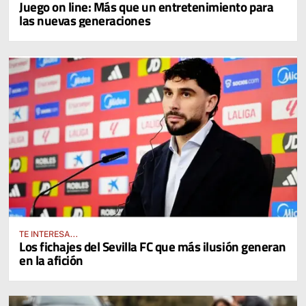
Juego on line: Más que un entretenimiento para
las nuevas generaciones
TE INTERESA...
Los fichajes del Sevilla FC que más ilusión generan
en la afición