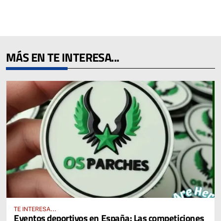
MÁS EN TE INTERESA...
TE INTERESA...
Eventos deportivos en España: Las competiciones