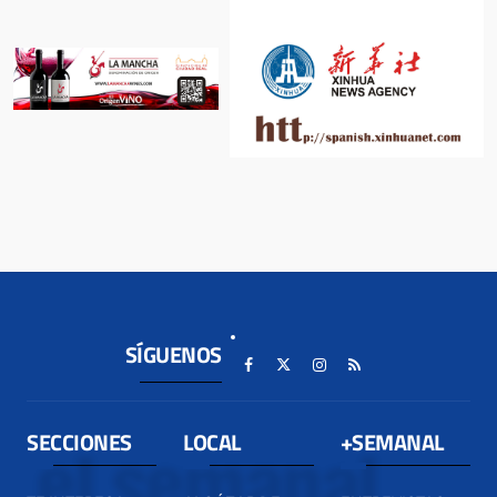
SÍGUENOS
SECCIONES
LOCAL
+SEMANAL