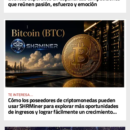
que reúnen pasión, esfuerzo y emoción
TE INTERESA...
Cómo los poseedores de criptomonedas pueden
usar SHRMiner para explorar más oportunidades
de ingresos y lograr fácilmente un crecimiento
diario del 4% en sus activos digitales