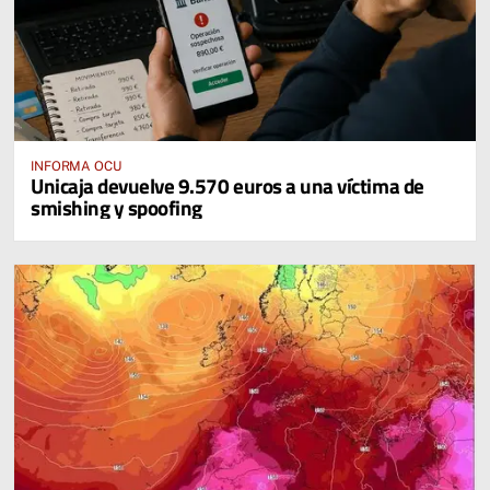
INFORMA OCU
Unicaja devuelve 9.570 euros a una víctima de
smishing y spoofing