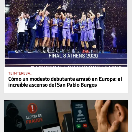
TE INTERESA...
Cómo un modesto debutante arrasó en Europa: el
increíble ascenso del San Pablo Burgos