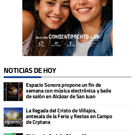
NOTICIAS DE HOY
Espacio Sonora propone un fin de
semana con música electrónica y baile
de salón en Alcázar de San Juan
La llegada del Cristo de Villajos,
antesala de la Feria y fiestas en Campo
de Crptana