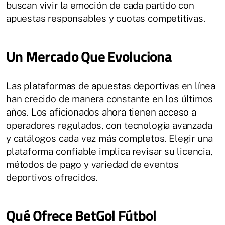
buscan vivir la emoción de cada partido con
apuestas responsables y cuotas competitivas.
Un Mercado Que Evoluciona
Las plataformas de apuestas deportivas en línea
han crecido de manera constante en los últimos
años. Los aficionados ahora tienen acceso a
operadores regulados, con tecnología avanzada
y catálogos cada vez más completos. Elegir una
plataforma confiable implica revisar su licencia,
métodos de pago y variedad de eventos
deportivos ofrecidos.
Qué Ofrece BetGol Fútbol