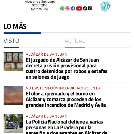
LO MÁS
VISTO
ACTUAL
ALCÁZAR DE SAN JUAN
El juzgado de Alcázar de San Juan
decreta prisión provisional para
cuatro detenidos por robos y estafas
en salones de juego
NO EXISTE NINGÚN INCENDIO ACTIVO EN LA
El olor a quemado y el humo en
COMARCA
Alcázar y comarca proceden de los
grandes incendios de Madrid y Ávila
ALCÁZAR DE SAN JUAN
La Policía Nacional detiene a varias
personas en La Pradera por la
agresión a dos agentes en Alcázar de