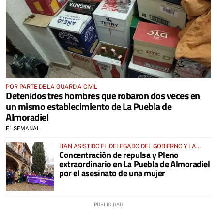
POR PARTE DE LA GUARDIA CIVIL
Detenidos tres hombres que robaron dos veces en
un mismo establecimiento de La Puebla de
Almoradiel
EL SEMANAL
HAN ASISTIDO EL DELEGADO DEL GOBIERNO Y LA
Concentración de repulsa y Pleno
DIRECTORA DEL INSTITUTO DE LA MUJER
extraordinario en La Puebla de Almoradiel
por el asesinato de una mujer