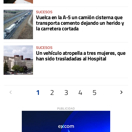
SUCESOS
Vuelca en la A-5 un camión cisterna que
transporta cemento dejando un herido y
la carretera cortada
SUCESOS
Un vehículo atropella a tres mujeres, que
han sido trasladadas al Hospital
Anterior
1
2
3
4
5
Siguien