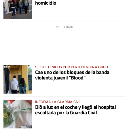
homicidio
SEIS DETENIDOS POR PERTENENCIA A GRPO
Cae uno de los bloques de la banda
CRIMINAL, LESIONES, AMENAZAS, ROBO CON FUERZA
violenta juvenil "Blood"
Y HURTO DE VEHÍCULO
INFORMA LA GUARDIA CIVIL
Dió a luz en el coche y llegó al hospital
escoltada por la Guardia Civil