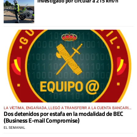
Investigado por circular a 215 km/h
LA VÍCTIMA, ENGAÑADA, LLEGÓ A TRANSFERIR A LA CUENTA BANCARIA
Dos detenidos por estafa en la modalidad de BEC
DE UNO DE LOS DETENIDOS 31.997 EUROS
(Business E-mail Compromise)
EL SEMANAL