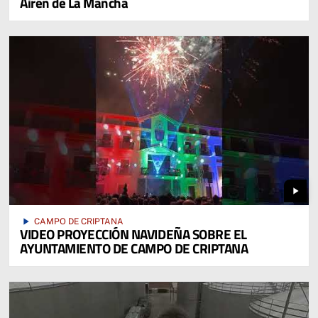
Airén de La Mancha
play_arrow
play_arrow
CAMPO DE CRIPTANA
VIDEO PROYECCIÓN NAVIDEÑA SOBRE EL
AYUNTAMIENTO DE CAMPO DE CRIPTANA