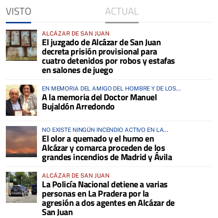
VISTO
ACTUAL
ALCÁZAR DE SAN JUAN
El juzgado de Alcázar de San Juan
decreta prisión provisional para
cuatro detenidos por robos y estafas
en salones de juego
EN MEMORIA DEL AMIGO DEL HOMBRE Y DE LOS
A la memoria del Doctor Manuel
ANIMALES
Bujaldón Arredondo
NO EXISTE NINGÚN INCENDIO ACTIVO EN LA
El olor a quemado y el humo en
COMARCA
Alcázar y comarca proceden de los
grandes incendios de Madrid y Ávila
ALCÁZAR DE SAN JUAN
La Policía Nacional detiene a varias
personas en La Pradera por la
agresión a dos agentes en Alcázar de
San Juan