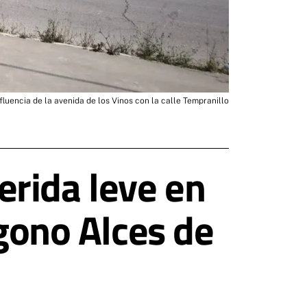
fluencia de la avenida de los Vinos con la calle Tempranillo
rida leve en
ígono Alces de