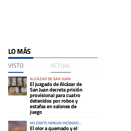
LO MÁS
VISTO
ACTUAL
ALCÁZAR DE SAN JUAN
El juzgado de Alcázar de
San Juan decreta prisión
provisional para cuatro
detenidos por robos y
estafas en salones de
juego
NO EXISTE NINGÚN INCENDIO
El olor a quemado y el
ACTIVO EN LA COMARCA