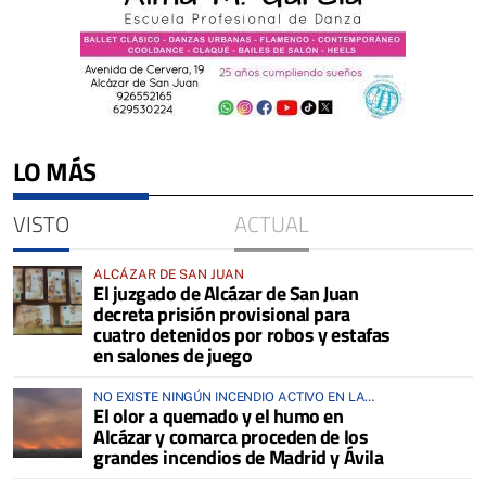
LO MÁS
VISTO
ACTUAL
ALCÁZAR DE SAN JUAN
El juzgado de Alcázar de San Juan
decreta prisión provisional para
cuatro detenidos por robos y estafas
en salones de juego
NO EXISTE NINGÚN INCENDIO ACTIVO EN LA
El olor a quemado y el humo en
COMARCA
Alcázar y comarca proceden de los
grandes incendios de Madrid y Ávila