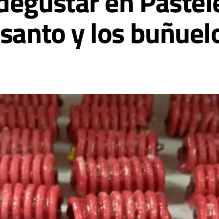
degustar en Pastel
 santo y los buñuel