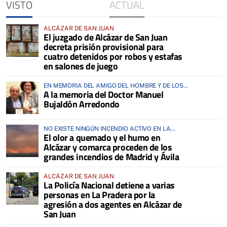
VISTO
ACTUAL
ALCÁZAR DE SAN JUAN
El juzgado de Alcázar de San Juan
decreta prisión provisional para
cuatro detenidos por robos y estafas
en salones de juego
EN MEMORIA DEL AMIGO DEL HOMBRE Y DE LOS
A la memoria del Doctor Manuel
ANIMALES
Bujaldón Arredondo
NO EXISTE NINGÚN INCENDIO ACTIVO EN LA
El olor a quemado y el humo en
COMARCA
Alcázar y comarca proceden de los
grandes incendios de Madrid y Ávila
ALCÁZAR DE SAN JUAN
La Policía Nacional detiene a varias
personas en La Pradera por la
agresión a dos agentes en Alcázar de
San Juan