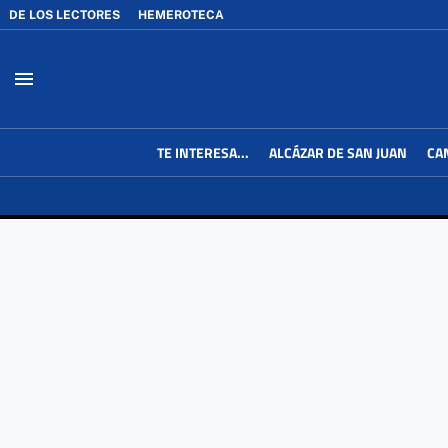
DE LOS LECTORES
HEMEROTECA
menu
TE INTERESA...
ALCÁZAR DE SAN JUAN
CA