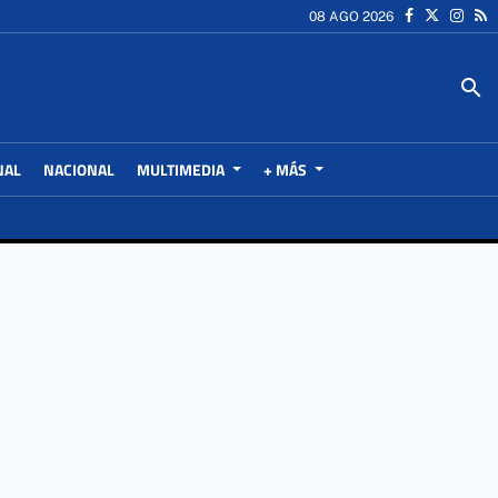
08 AGO 2026
search
NAL
NACIONAL
MULTIMEDIA
+ MÁS