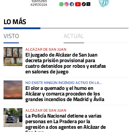
LO MÁS
VISTO
ACTUAL
ALCÁZAR DE SAN JUAN
El juzgado de Alcázar de San Juan
decreta prisión provisional para
cuatro detenidos por robos y estafas
en salones de juego
NO EXISTE NINGÚN INCENDIO ACTIVO EN LA
El olor a quemado y el humo en
COMARCA
Alcázar y comarca proceden de los
grandes incendios de Madrid y Ávila
ALCÁZAR DE SAN JUAN
La Policía Nacional detiene a varias
personas en La Pradera por la
agresión a dos agentes en Alcázar de