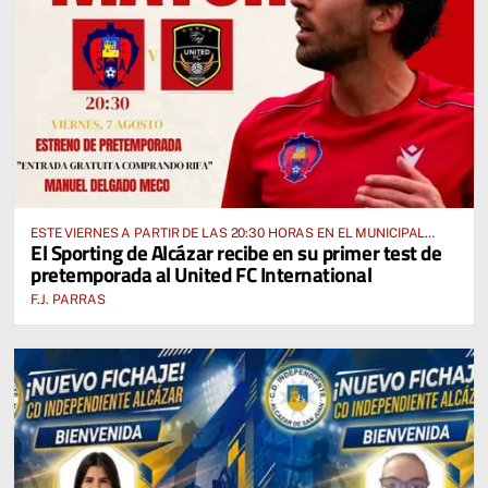
ESTE VIERNES A PARTIR DE LAS 20:30 HORAS EN EL MUNICIPAL
El Sporting de Alcázar recibe en su primer test de
“MANUEL DELGADO MECO”
pretemporada al United FC International
F.J. PARRAS