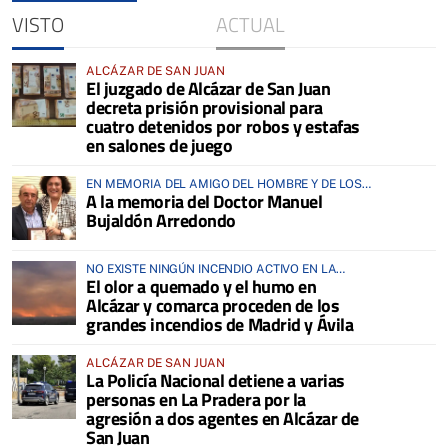
VISTO
ACTUAL
ALCÁZAR DE SAN JUAN
El juzgado de Alcázar de San Juan
decreta prisión provisional para
cuatro detenidos por robos y estafas
en salones de juego
EN MEMORIA DEL AMIGO DEL HOMBRE Y DE LOS
A la memoria del Doctor Manuel
ANIMALES
Bujaldón Arredondo
NO EXISTE NINGÚN INCENDIO ACTIVO EN LA
El olor a quemado y el humo en
COMARCA
Alcázar y comarca proceden de los
grandes incendios de Madrid y Ávila
ALCÁZAR DE SAN JUAN
La Policía Nacional detiene a varias
personas en La Pradera por la
agresión a dos agentes en Alcázar de
San Juan