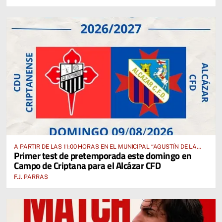
A PARTIR DE LAS 11:00 HORAS EN EL MUNICIPAL “AGUSTÍN DE LA
Primer test de pretemporada este domingo en
FUENTE” ANTE EL CUD CRIPTANENSE
Campo de Criptana para el Alcázar CFD
F.J. PARRAS