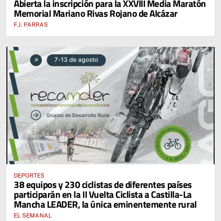
Abierta la inscripción para la XXVIII Media Maratón
DESDE EL PABELLÓN VICENTE PANIAGUA
Memorial Mariano Rivas Rojano de Alcázar
F.J. PARRAS
DEPORTES
38 equipos y 230 ciclistas de diferentes países
participarán en la II Vuelta Ciclista a Castilla-La
Mancha LEADER, la única eminentemente rural
EL SEMANAL