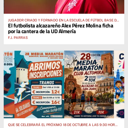
JUGADOR CRIADO Y FORMADO EN LA ESCUELA DE FÚTBOL BASE DE
El futbolista alcazareño Alex Pérez Molina ficha
ALCÁZAR DE SAN JUAN
por la cantera de la UD Almería
F.J. PARRAS
QUE SE CELEBRARÁ EL PRÓXIMO 18 DE OCTUBRE A LAS 9:30 HORAS