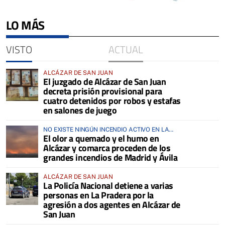
LO MÁS
VISTO
ACTUAL
ALCÁZAR DE SAN JUAN
El juzgado de Alcázar de San Juan
decreta prisión provisional para
cuatro detenidos por robos y estafas
en salones de juego
NO EXISTE NINGÚN INCENDIO ACTIVO EN LA
El olor a quemado y el humo en
COMARCA
Alcázar y comarca proceden de los
grandes incendios de Madrid y Ávila
ALCÁZAR DE SAN JUAN
La Policía Nacional detiene a varias
personas en La Pradera por la
agresión a dos agentes en Alcázar de
San Juan