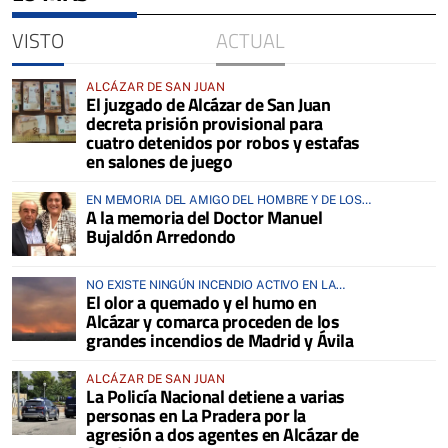
VISTO
ACTUAL
ALCÁZAR DE SAN JUAN
El juzgado de Alcázar de San Juan
decreta prisión provisional para
cuatro detenidos por robos y estafas
en salones de juego
EN MEMORIA DEL AMIGO DEL HOMBRE Y DE LOS
A la memoria del Doctor Manuel
ANIMALES
Bujaldón Arredondo
NO EXISTE NINGÚN INCENDIO ACTIVO EN LA
El olor a quemado y el humo en
COMARCA
Alcázar y comarca proceden de los
grandes incendios de Madrid y Ávila
ALCÁZAR DE SAN JUAN
La Policía Nacional detiene a varias
personas en La Pradera por la
agresión a dos agentes en Alcázar de