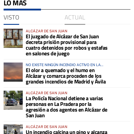
LO MÁS
VISTO
ACTUAL
ALCÁZAR DE SAN JUAN
El juzgado de Alcázar de San Juan
decreta prisión provisional para
cuatro detenidos por robos y estafas
en salones de juego
NO EXISTE NINGÚN INCENDIO ACTIVO EN LA
El olor a quemado y el humo en
COMARCA
Alcázar y comarca proceden de los
grandes incendios de Madrid y Ávila
ALCÁZAR DE SAN JUAN
La Policía Nacional detiene a varias
personas en La Pradera por la
agresión a dos agentes en Alcázar de
San Juan
ALCÁZAR DE SAN JUAN
Un incendio calcina un pino y alcanza