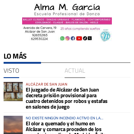
LO MÁS
VISTO
ACTUAL
ALCÁZAR DE SAN JUAN
El juzgado de Alcázar de San Juan
decreta prisión provisional para
cuatro detenidos por robos y estafas
en salones de juego
NO EXISTE NINGÚN INCENDIO ACTIVO EN LA
El olor a quemado y el humo en
COMARCA
Alcázar y comarca proceden de los